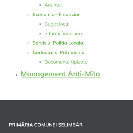
Anunturi
Economic – Financiar
Buget local
Situatii financiare
Serviciul Politia Locala
Cadastru si Patrimoniu
Documente tipizate
Management Anti-Mita
PRIMĂRIA COMUNEI ŞELIMBĂR