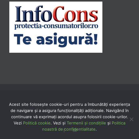
Acest site folosește cookie-uri pentru a îmbunătăți experiența
© Copyright 2020 -
2026 | Powered by
TNT Computers
| All Rights
de navigare și a asigura funcționalițăți adiționale. Navigând în
continuare vă exprimaţi acordul asupra folosirii cookie-urilor.
Reserved
Vezi
Politică cookie
. Vezi și
Termenii și condițiile
și
Politica
noastră de confidentialitate
.
Facebook
YouTube