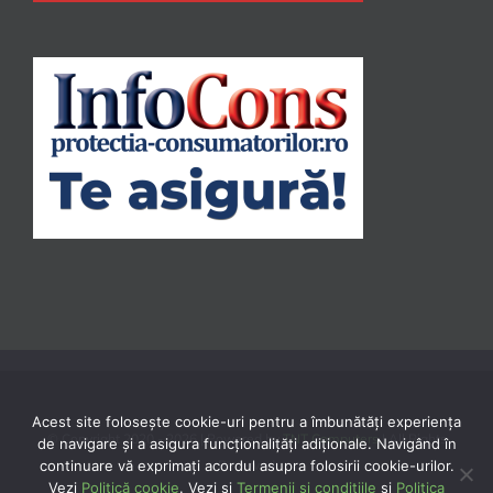
Acest site folosește cookie-uri pentru a îmbunătăți experiența
© Copyright 2020 -
2026 | Powered by
TNT Computers
| All Rights
de navigare și a asigura funcționalițăți adiționale. Navigând în
continuare vă exprimaţi acordul asupra folosirii cookie-urilor.
Reserved
Vezi
Politică cookie
. Vezi și
Termenii și condițiile
și
Politica