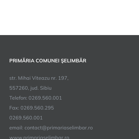
PRIMĂRIA COMUNEI ŞELIMBĂR
str. Mihai Viteazu nr. 197,
557260, jud. Sibiu
Telefon: 0269.560.001
Fax: 0269.560.295
0269.560.001
email:
contact@primariaselimbar.ro
www.primariaselimbar.ro