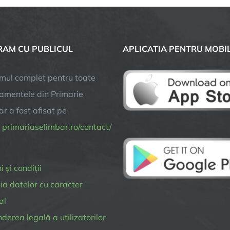
AM CU PUBLICUL
APLICATIA PENTRU MOBI
mul complet pentru toate
amentele din Primarie
r a fost afisat pe
a
primariaselimbar.ro/contact/
 și condiții
ia datelor cu caracter
al
erea legală a utilizatorilor