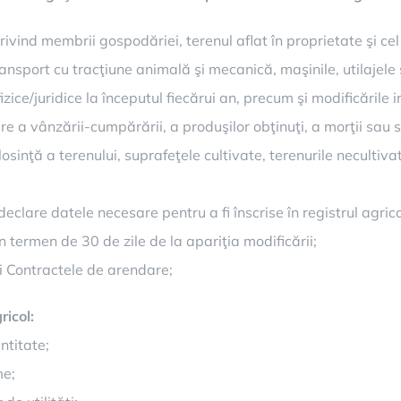
ivind membrii gospodăriei, terenul aflat în proprietate şi cel p
ansport cu tracţiune animală şi mecanică, maşinile, utilajele şi
zice/juridice la începutul fiecărui an, precum şi modificările i
 a vânzării-cumpărării, a produşilor obţinuţi, a morţii sau sacr
sinţă a terenului, suprafeţele cultivate, terenurile necultiva
 declare datele necesare pentru a fi înscrise în registrul agric
în termen de 30 de zile de la apariţia modificării;
și Contractele de arendare;
ricol:
ntitate;
me;