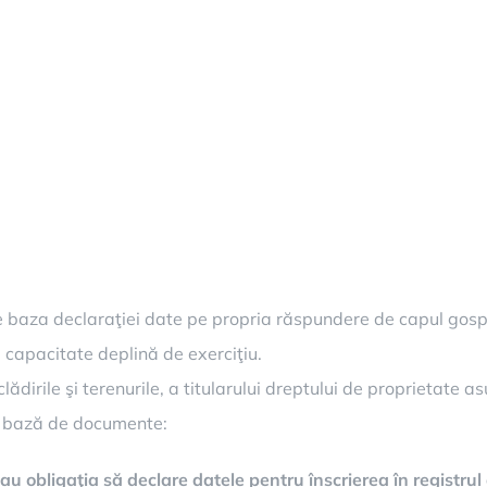
 pe baza declaraţiei date pe propria răspundere de capul gospo
capacitate deplină de exerciţiu.
 clădirile şi terenurile, a titularului dreptului de proprietate
pe bază de documente:
e au obligaţia să declare datele pentru înscrierea în registru