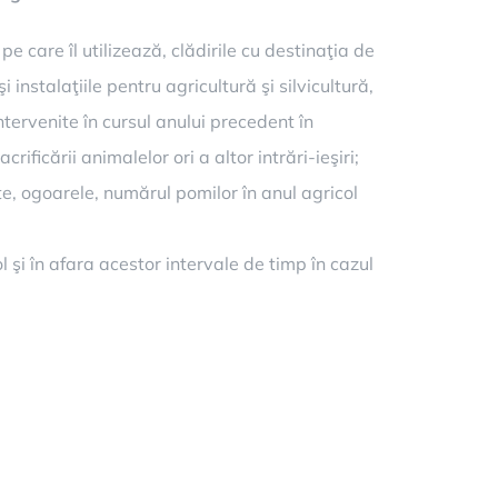
e care îl utilizează, clădirile cu destinaţia de
 instalaţiile pentru agricultură şi silvicultură,
ntervenite în cursul anului precedent în
ificării animalelor ori a altor intrări-ieşiri;
te, ogoarele, numărul pomilor în anul agricol
ol şi în afara acestor intervale de timp în cazul