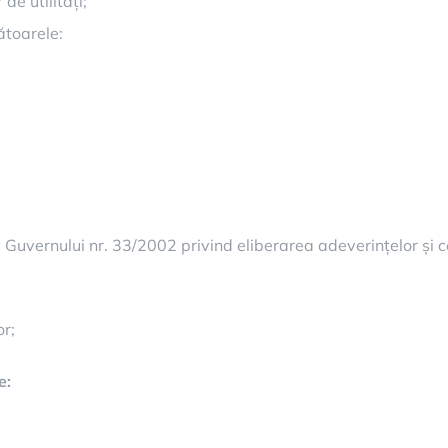
de utilități;
ătoarele:
uvernului nr. 33/2002 privind eliberarea adeverințelor și cer
or;
e: