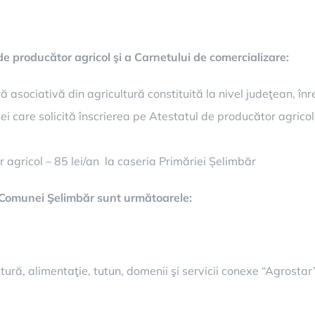
e producător agricol şi a Carnetului de comercializare:
ră asociativă din agricultură constituită la nivel judeţean, în
i care solicită înscrierea pe Atestatul de producător agricol 
 agricol – 85 lei/an la caseria Primăriei Șelimbăr
ia Comunei Şelimbăr sunt următoarele:
ură, alimentaţie, tutun, domenii şi servicii conexe “Agrostar”