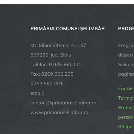
PRIMĂRIA COMUNEI ŞELIMBĂR
PROGR
str. Mihai Viteazu nr. 197,
Progra
557260, jud. Sibiu
depart
Telefon: 0269.560.001
Selimba
Fax: 0269.560.295
pagin
0269.560.001
Cookie
email:
Termeni
contact@primariaselimbar.ro
Protect
www.primariaselimbar.ro
person
Răspund