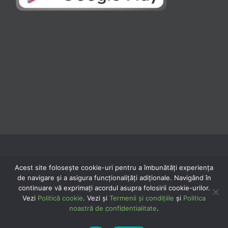
Acest site folosește cookie-uri pentru a îmbunătăți experiența
de navigare și a asigura funcționalițăți adiționale. Navigând în
continuare vă exprimaţi acordul asupra folosirii cookie-urilor.
© Copyright 2020 -
2026 | Powered by
TNT Computers
| All Rights Reserved
Vezi
Politică cookie
. Vezi și
Termenii și condițiile
și
Politica
noastră de confidentialitate
.
Facebook
YouTube