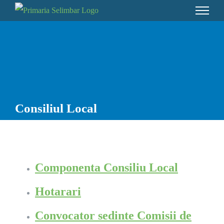
Skip
to
content
Consiliul Local
Componenta Consiliu Local
Hotarari
Convocator sedinte Comisii de