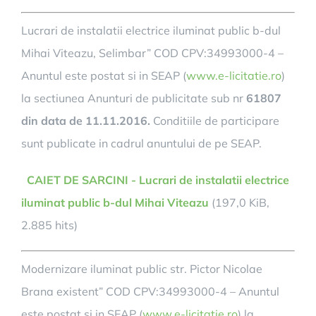
Lucrari de instalatii electrice iluminat public b-dul
Mihai Viteazu, Selimbar” COD CPV:34993000-4 –
Anuntul este postat si in SEAP (
www.e-licitatie.ro
)
la sectiunea Anunturi de publicitate sub nr
61807
din data de 11.11.2016.
Conditiile de participare
sunt publicate in cadrul anuntului de pe SEAP.
CAIET DE SARCINI - Lucrari de instalatii electrice
iluminat public b-dul Mihai Viteazu
(197,0 KiB,
2.885 hits)
Modernizare iluminat public str. Pictor Nicolae
Brana existent” COD CPV:34993000-4
– Anuntul
este postat si in SEAP (
www.e-licitatie.ro
) la