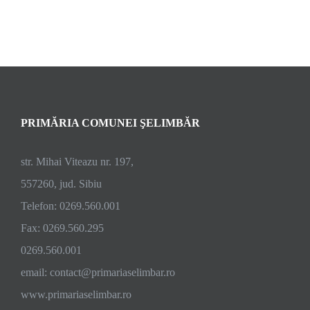
PRIMĂRIA COMUNEI ŞELIMBĂR
str. Mihai Viteazu nr. 197,
557260, jud. Sibiu
Telefon: 0269.560.001
Fax: 0269.560.295
0269.560.001
email:
contact@primariaselimbar.ro
www.primariaselimbar.ro