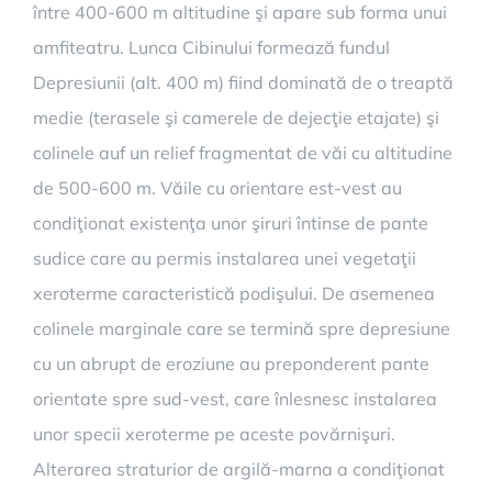
între 400-600 m altitudine şi apare sub forma unui
amfiteatru. Lunca Cibinului formează fundul
Depresiunii (alt. 400 m) fiind dominată de o treaptă
medie (terasele şi camerele de dejecţie etajate) şi
colinele auf un relief fragmentat de văi cu altitudine
de 500-600 m. Văile cu orientare est-vest au
condiţionat existenţa unor şiruri întinse de pante
sudice care au permis instalarea unei vegetaţii
xeroterme caracteristică podişului. De asemenea
colinele marginale care se termină spre depresiune
cu un abrupt de eroziune au preponderent pante
orientate spre sud-vest, care înlesnesc instalarea
unor specii xeroterme pe aceste povărnişuri.
Alterarea straturior de argilă-marna a condiţionat