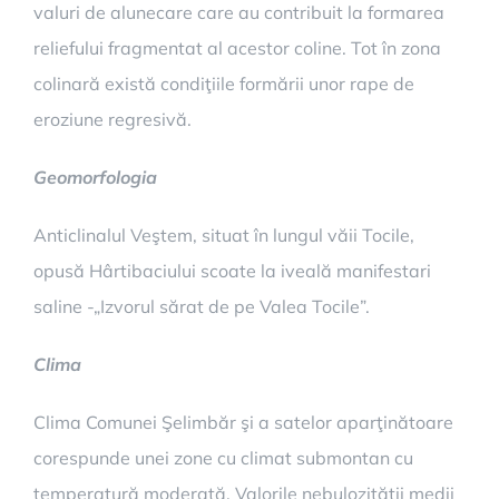
valuri de alunecare care au contribuit la formarea
reliefului fragmentat al acestor coline. Tot în zona
colinară există condiţiile formării unor rape de
eroziune regresivă.
Geomorfologia
Anticlinalul Veştem, situat în lungul văii Tocile,
opusă Hârtibaciului scoate la iveală manifestari
saline -„Izvorul sărat de pe Valea Tocile”.
Clima
Clima Comunei Şelimbăr şi a satelor aparţinătoare
corespunde unei zone cu climat submontan cu
temperatură moderată. Valorile nebulozităţii medii