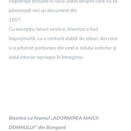
clopotniţa actuală în locul uneia despre care nu se
păstrează nici un document din
150
Cu excepţia laturii vestice, biserica a fost
împrejmuită, cu o centură dublă de ziduri, din care
s-a păstrat porţiunea din vest a zidului exterior şi
zidul interior aproape în întregime.
Biserica cu hramul „ADORMIREA MAICII
DOMNULUI” din Bungard