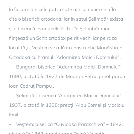
În fiecare din cele patru sate ale comunei se află
cîte o biserică ortodoxă, iar în satul Şelimbăr există
şi o biserică evanghelică. Tot în Şelimbăr mai
fiinţează un Schit ortodox pe rit vechi iar pe raza
localităţii Veştem se află în construcţie Mânăstirea
Ortodoxă cu hramul ‘’Adormirea Maicii Domnului ’’.
– Bungard: biserica “Adormirea Maicii Domnului” –
1690, pictată în 1927 de Modran Petru; preot paroh
Ioan Codruţ Pampu .
– Şelimbăr: biserica “Adormirea Maicii Domnului” –
1937, pictată în 1938; preoţi Albu Cornel şi Mocioiu
Emil .
– Veştem: biserica “Cuvioasa Paraschiva” – 1842,
pictată în 1842; preot paroh Delcă Valentin .