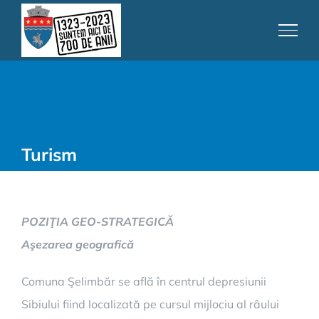
Skip
to
content
Turism
POZIŢIA GEO-STRATEGICĂ
Aşezarea geografică
Comuna Şelimbăr se află în centrul depresiunii
Sibiului fiind localizată pe cursul mijlociu al râului