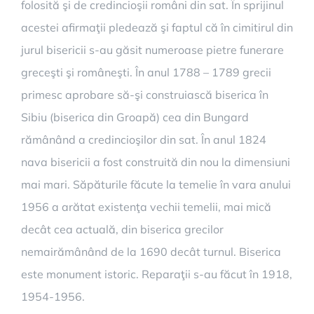
folosită şi de credincioşii români din sat. În sprijinul
acestei afirmaţii pledează şi faptul că în cimitirul din
jurul bisericii s-au găsit numeroase pietre funerare
greceşti şi româneşti. În anul 1788 – 1789 grecii
primesc aprobare să-şi construiască biserica în
Sibiu (biserica din Groapă) cea din Bungard
rămânând a credincioşilor din sat. În anul 1824
nava bisericii a fost construită din nou la dimensiuni
mai mari. Săpăturile făcute la temelie în vara anului
1956 a arătat existenţa vechii temelii, mai mică
decât cea actuală, din biserica grecilor
nemairămânând de la 1690 decât turnul. Biserica
este monument istoric. Reparaţii s-au făcut în 1918,
1954-1956.