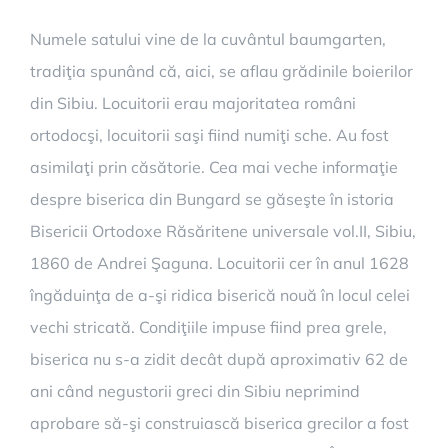
Numele satului vine de la cuvântul baumgarten,
tradiţia spunând că, aici, se aflau grădinile boierilor
din Sibiu. Locuitorii erau majoritatea români
ortodocşi, locuitorii saşi fiind numiţi sche. Au fost
asimilaţi prin căsătorie. Cea mai veche informaţie
despre biserica din Bungard se găseşte în istoria
Bisericii Ortodoxe Răsăritene universale vol.II, Sibiu,
1860 de Andrei Şaguna. Locuitorii cer în anul 1628
îngăduinţa de a-şi ridica biserică nouă în locul celei
vechi stricată. Condiţiile impuse fiind prea grele,
biserica nu s-a zidit decât după aproximativ 62 de
ani când negustorii greci din Sibiu neprimind
aprobare să-şi construiască biserica grecilor a fost