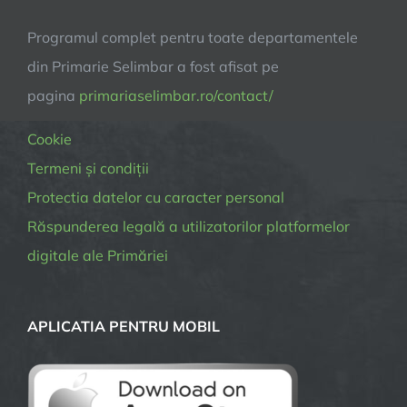
Programul complet pentru toate departamentele
din Primarie Selimbar a fost afisat pe
pagina
primariaselimbar.ro/contact/
Cookie
Termeni și condiții
Protectia datelor cu caracter personal
Răspunderea legală a utilizatorilor platformelor
digitale ale Primăriei
APLICATIA PENTRU MOBIL