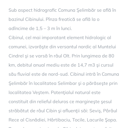
Sub aspect hidrografic Comuna Şelimbăr se află în
bazinul Cibinului. Pînza freatică se află la o
adîncime de 1,5 – 3 m în lunci.
Cibinul, cel mai imporatant element hidrologic al
comunei, izvorăşte din versantul nordic al Muntelui
Cindrel şi se varsă în râul Olt. Prin lungimea de 80
km, debitul anual mediu este de 14,7 m3 şi cursul
său fluvial este de nord-sud. Cibinul intră în Comuna
Şelimbăr în localitatea Selimbar şi o părăseşte prin
localitatea Veştem. Potenţialul natural este
constituit din relieful deluros ce margineşte şesul
străbătut de râul Cibin şi afluenţii săi: Seviş, Pârâul
Rece al Cisnădiei, Hârtibaciu, Tocile, Lacurile Şopa.