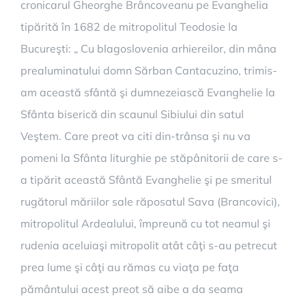
cronicarul Gheorghe Brâncoveanu pe Evanghelia
tipărită în 1682 de mitropolitul Teodosie la
Bucureşti: „ Cu blagoslovenia arhiereilor, din mâna
prealuminatului domn Sărban Cantacuzino, trimis-
am această sfântă şi dumnezeiască Evanghelie la
Sfânta biserică din scaunul Sibiului din satul
Veştem. Care preot va citi din-trânsa şi nu va
pomeni la Sfânta liturghie pe stăpânitorii de care s-
a tipărit această Sfântă Evanghelie şi pe smeritul
rugătorul măriilor sale răposatul Sava (Brancovici),
mitropolitul Ardealului, împreună cu tot neamul şi
rudenia aceluiaşi mitropolit atât câţi s-au petrecut
prea lume şi câţi au rămas cu viaţa pe faţa
pământului acest preot să aibe a da seama