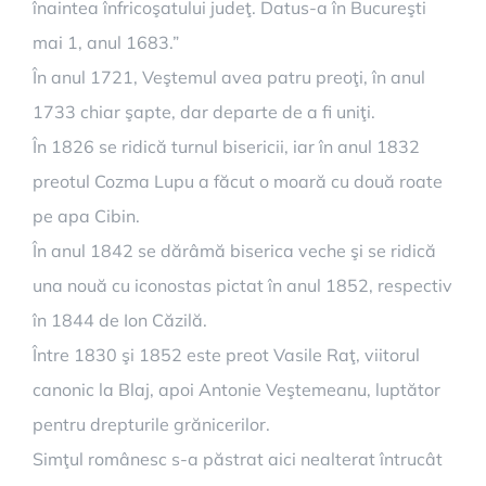
înaintea înfricoşatului judeţ. Datus-a în Bucureşti
mai 1, anul 1683.”
În anul 1721, Veştemul avea patru preoţi, în anul
1733 chiar şapte, dar departe de a fi uniţi.
În 1826 se ridică turnul bisericii, iar în anul 1832
preotul Cozma Lupu a făcut o moară cu două roate
pe apa Cibin.
În anul 1842 se dărâmă biserica veche şi se ridică
una nouă cu iconostas pictat în anul 1852, respectiv
în 1844 de Ion Căzilă.
Între 1830 şi 1852 este preot Vasile Raţ, viitorul
canonic la Blaj, apoi Antonie Veştemeanu, luptător
pentru drepturile grănicerilor.
Simţul românesc s-a păstrat aici nealterat întrucât