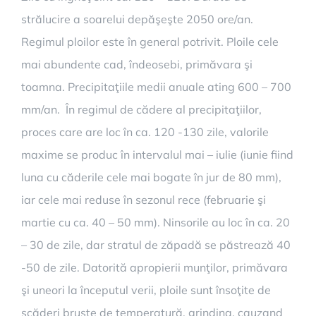
strălucire a soarelui depăşeşte 2050 ore/an.
Regimul ploilor este în general potrivit. Ploile cele
mai abundente cad, îndeosebi, primăvara şi
toamna. Precipitaţiile medii anuale ating 600 – 700
mm/an. În regimul de cădere al precipitaţiilor,
proces care are loc în ca. 120 -130 zile, valorile
maxime se produc în intervalul mai – iulie (iunie fiind
luna cu căderile cele mai bogate în jur de 80 mm),
iar cele mai reduse în sezonul rece (februarie şi
martie cu ca. 40 – 50 mm). Ninsorile au loc în ca. 20
– 30 de zile, dar stratul de zăpadă se păstrează 40
-50 de zile. Datorită apropierii munţilor, primăvara
şi uneori la începutul verii, ploile sunt însoţite de
scăderi bruşte de temperatură, grindina, cauzand