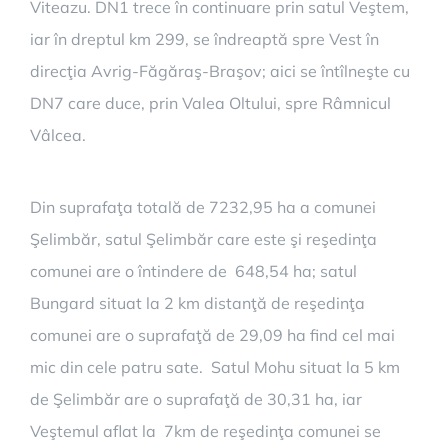
Viteazu. DN1 trece în continuare prin satul Veştem,
iar în dreptul km 299, se îndreaptă spre Vest în
direcţia Avrig-Făgăraş-Braşov; aici se întîlneşte cu
DN7 care duce, prin Valea Oltului, spre Râmnicul
Vâlcea.
Din suprafaţa totală de 7232,95 ha a comunei
Şelimbăr, satul Şelimbăr care este şi reşedinţa
comunei are o întindere de 648,54 ha; satul
Bungard situat la 2 km distanţă de reşedinţa
comunei are o suprafaţă de 29,09 ha find cel mai
mic din cele patru sate. Satul Mohu situat la 5 km
de Şelimbăr are o suprafaţă de 30,31 ha, iar
Veştemul aflat la 7km de reşedinţa comunei se