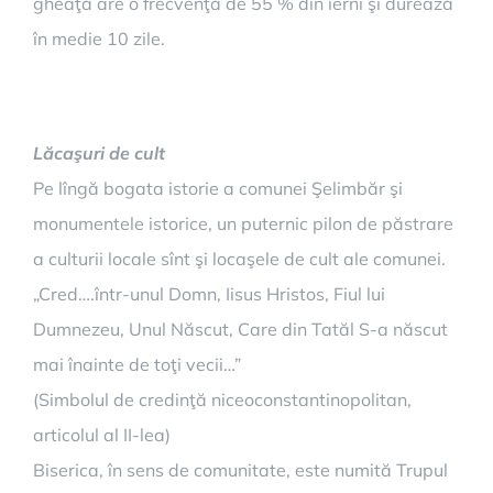
gheaţă are o frecvenţă de 55 % din ierni şi durează
în medie 10 zile.
Lăcaşuri de cult
Pe lîngă bogata istorie a comunei Şelimbăr şi
monumentele istorice, un puternic pilon de păstrare
a culturii locale sînt şi locaşele de cult ale comunei.
„Cred….într-unul Domn, Iisus Hristos, Fiul lui
Dumnezeu, Unul Născut, Care din Tatăl S-a născut
mai înainte de toţi vecii…”
(Simbolul de credinţă niceoconstantinopolitan,
articolul al II-lea)
Biserica, în sens de comunitate, este numită Trupul