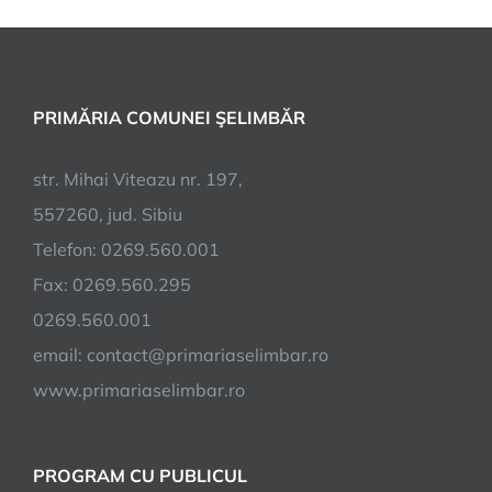
PRIMĂRIA COMUNEI ŞELIMBĂR
str. Mihai Viteazu nr. 197,
557260, jud. Sibiu
Telefon: 0269.560.001
Fax: 0269.560.295
0269.560.001
email:
contact@primariaselimbar.ro
www.primariaselimbar.ro
PROGRAM CU PUBLICUL