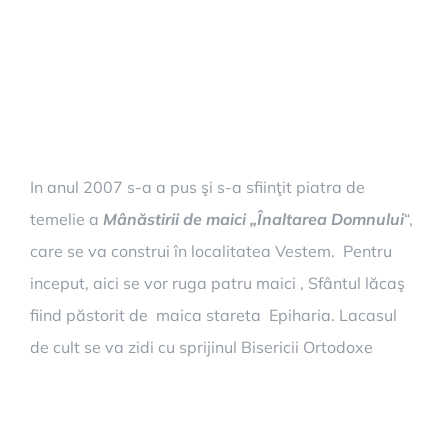
In anul 2007 s-a a pus şi s-a sfiinţit piatra de
temelie a
Mânăstirii de maici „Înaltarea Domnului
“,
care se va construi în localitatea Vestem. Pentru
inceput, aici se vor ruga patru maici , Sfântul lăcaş
fiind păstorit de maica stareta Epiharia. Lacasul
de cult se va zidi cu sprijinul Bisericii Ortodoxe