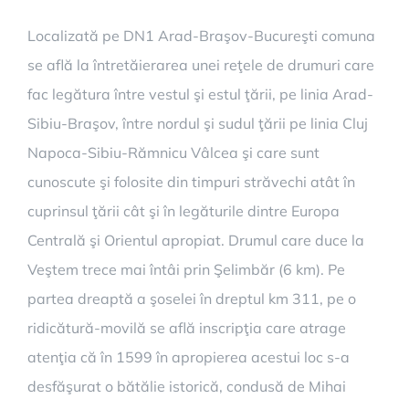
Localizată pe DN1 Arad-Braşov-Bucureşti comuna
se află la întretăierarea unei reţele de drumuri care
fac legătura între vestul şi estul ţării, pe linia Arad-
Sibiu-Braşov, între nordul şi sudul ţării pe linia Cluj
Napoca-Sibiu-Rămnicu Vâlcea şi care sunt
cunoscute şi folosite din timpuri străvechi atât în
cuprinsul ţării cât şi în legăturile dintre Europa
Centrală şi Orientul apropiat. Drumul care duce la
Veştem trece mai întâi prin Şelimbăr (6 km). Pe
partea dreaptă a şoselei în dreptul km 311, pe o
ridicătură-movilă se află inscripţia care atrage
atenţia că în 1599 în apropierea acestui loc s-a
desfăşurat o bătălie istorică, condusă de Mihai