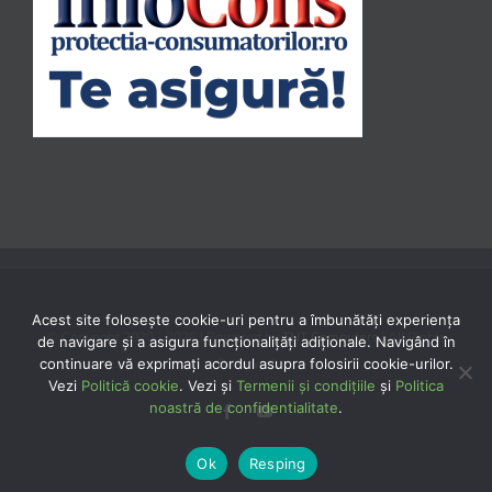
Acest site folosește cookie-uri pentru a îmbunătăți experiența
© Copyright 2020 -
2026 | Powered by
TNT Computers
| All Rights
de navigare și a asigura funcționalițăți adiționale. Navigând în
continuare vă exprimaţi acordul asupra folosirii cookie-urilor.
Reserved
Vezi
Politică cookie
. Vezi și
Termenii și condițiile
și
Politica
noastră de confidentialitate
.
Facebook
YouTube
Ok
Resping