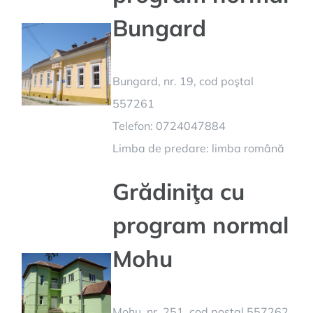
Bungard
Bungard, nr. 19, cod poştal
557261
Telefon: 0724047884
Limba de predare: limba română
Grădiniţa cu
program normal
Mohu
Mohu, nr. 251, cod poştal 557262