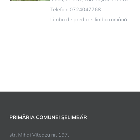
Telefon: 0724047768
Limba de predare: limba română
PRIMĂRIA COMUNEI ŞELIMBĂR
str. Mihai Viteazu nr. 197,