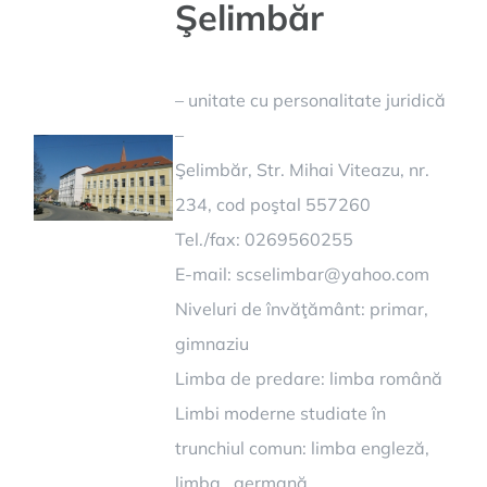
Şelimbăr
– unitate cu personalitate juridică
–
Şelimbăr, Str. Mihai Viteazu, nr.
234, cod poştal 557260
Tel./fax: 0269560255
E-mail:
scselimbar@yahoo.com
Niveluri de învăţământ: primar,
gimnaziu
Limba de predare: limba română
Limbi moderne studiate în
trunchiul comun: limba engleză,
limba germană