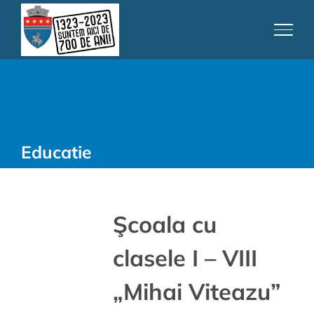
Skip
to
content
Educatie
Şcoala cu
clasele I – VIII
„Mihai Viteazu”