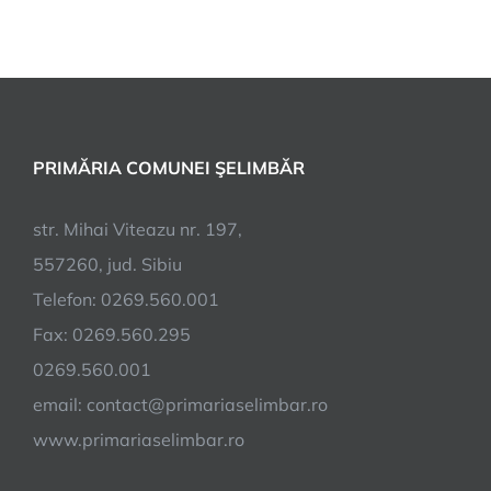
PRIMĂRIA COMUNEI ŞELIMBĂR
str. Mihai Viteazu nr. 197,
557260, jud. Sibiu
Telefon: 0269.560.001
Fax: 0269.560.295
0269.560.001
email:
contact@primariaselimbar.ro
www.primariaselimbar.ro