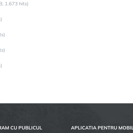
B, 1.673 hits)
)
ts)
ts)
)
AM CU PUBLICUL
APLICATIA PENTRU MOBI