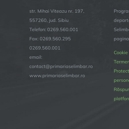
str. Mihai Viteazu nr. 197,
Progra
557260, jud. Sibiu
depart
Telefon: 0269.560.001
Selimba
Fax: 0269.560.295
pagin
0269.560.001
Cookie
email:
Termeni
contact@primariaselimbar.ro
Protect
www.primariaselimbar.ro
person
Răspund
platfor