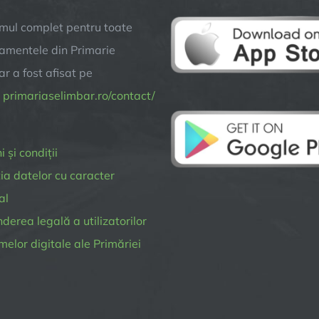
mul complet pentru toate
amentele din Primarie
r a fost afisat pe
a
primariaselimbar.ro/contact/
 și condiții
ia datelor cu caracter
al
erea legală a utilizatorilor
melor digitale ale Primăriei