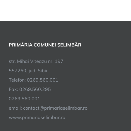
PRIMĂRIA COMUNEI ŞELIMBĂR
str. Mihai Viteazu nr. 197,
557260, jud. Sibiu
Telefon: 0269.560.001
Fax: 0269.560.295
0269.560.001
email:
contact@primariaselimbar.ro
www.primariaselimbar.ro