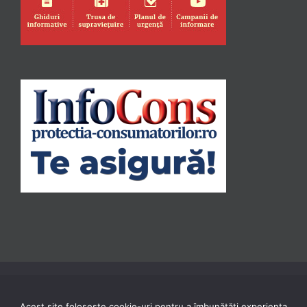
Acest site folosește cookie-uri pentru a îmbunătăți experiența