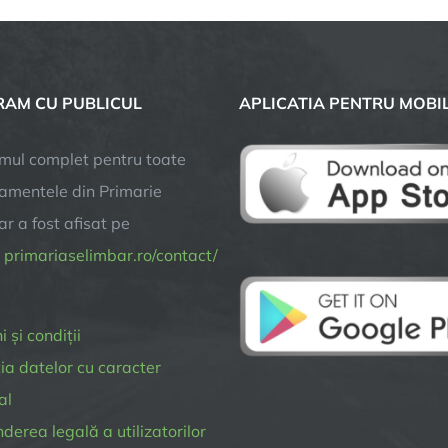
AM CU PUBLICUL
APLICATIA PENTRU MOBI
mul complet pentru toate
amentele din Primarie
r a fost afisat pe
a
primariaselimbar.ro/contact/
 și condiții
ia datelor cu caracter
al
erea legală a utilizatorilor