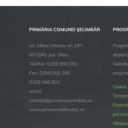
PRIMĂRIA COMUNEI ŞELIMBĂR
PROGR
str. Mihai Viteazu nr. 197,
Progra
557260, jud. Sibiu
depart
Telefon: 0269.560.001
Selimba
Fax: 0269.560.295
pagin
0269.560.001
Cookie
email:
Termeni
contact@primariaselimbar.ro
Protect
www.primariaselimbar.ro
person
Răspund