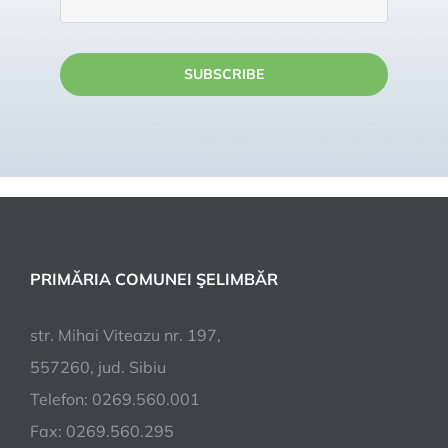
SUBSCRIBE
PRIMĂRIA COMUNEI ŞELIMBĂR
str. Mihai Viteazu nr. 197,
557260, jud. Sibiu
Telefon: 0269.560.001
Fax: 0269.560.295