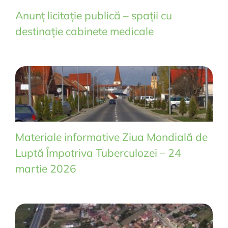
Anunț licitație publică – spații cu
destinație cabinete medicale
Materiale informative Ziua Mondială de
Luptă Împotriva Tuberculozei – 24
martie 2026