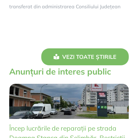
transferat din administrarea Consiliului Județean
VEZI TOATE ȘTIRILE
Anunțuri de interes public
Încep lucrările de reparații pe strada
Doamna Stanca din Șelimbăr. Restricții