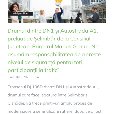
Drumul dintre DN1 și Autostrada A1,
preluat de Șelimbăr de la Consiliul
Județean. Primarul Marius Grecu: „Ne
asumăm responsabilitatea de a crește
nivelul de siguranță pentru toți
participanții la trafic”
iunie 16th, 2026
|
Stiri
Tronsonul DJ 106D dintre DN1 și Autostrada A1,
drumul care face legătura între Șelimbăr și
Cisnădie, va trece printr-un amplu proces de
modernizare a semnalizării rutiere, după ce a fost