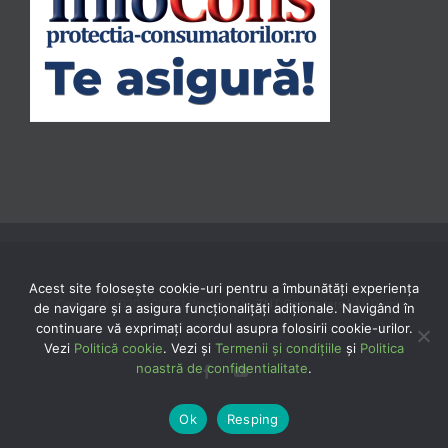
Acest site folosește cookie-uri pentru a îmbunătăți experiența
© Copyright 2020 -
2026 | Powered by
TNT Computers
| All Rights
de navigare și a asigura funcționalițăți adiționale. Navigând în
continuare vă exprimaţi acordul asupra folosirii cookie-urilor.
Reserved
Vezi
Politică cookie
. Vezi și
Termenii și condițiile
și
Politica
noastră de confidentialitate
.
Facebook
YouTube
Ok
Resping