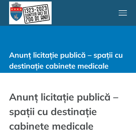
Skip
to
content
Anunț licitație publică – spații cu
destinație cabinete medicale
Anunț licitație publică –
spații cu destinație
cabinete medicale