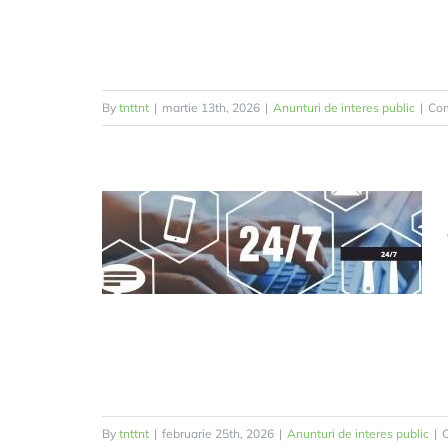
By
tnttnt
|
martie 13th, 2026
|
Anunturi de interes public
|
Com
By
tnttnt
|
februarie 25th, 2026
|
Anunturi de interes public
|
C