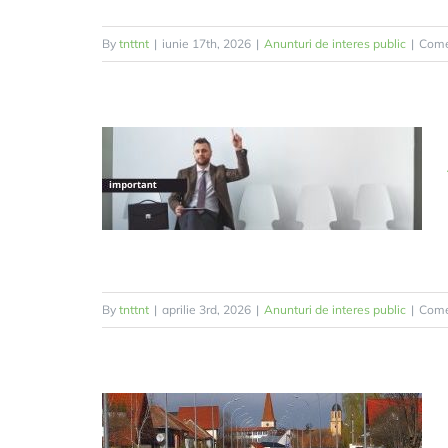
By
tnttnt
|
iunie 17th, 2026
|
Anunturi de interes public
|
Comen
By
tnttnt
|
aprilie 3rd, 2026
|
Anunturi de interes public
|
Comen