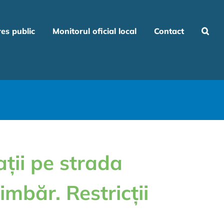
res public
Monitorul oficial local
Contact
ații pe strada
mbăr. Restricții