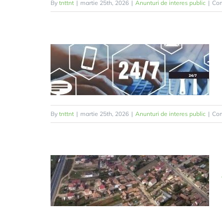
By
tnttnt
|
martie 25th, 2026
|
Anunturi de interes public
|
Com
By
tnttnt
|
martie 25th, 2026
|
Anunturi de interes public
|
Com