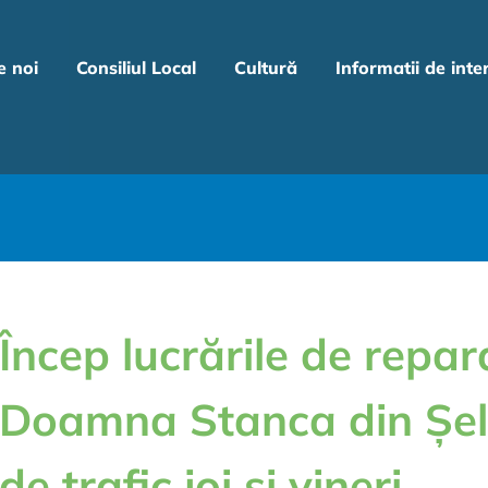
e noi
Consiliul Local
Cultură
Informatii de inte
Încep lucrările de repar
Doamna Stanca din Șeli
de trafic joi și vineri