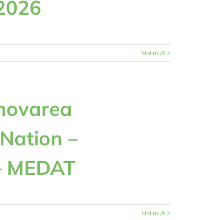
2026
Mai mult
omovarea
Nation –
 – MEDAT
Mai mult