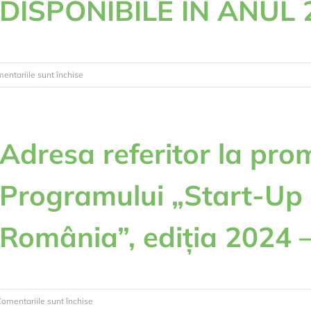
DISPONIBILE IN ANUL 
pentru
entariile sunt închise
ANUNT
PRIVIND
INCHIRIEREA
SUPRAFETELOR
Adresa referitor la pr
DE
PASUNE
Programului „Start-Up 
DISPONIBILE
IN
ANUL
România”, ediția 2024
2026
pentru
omentariile sunt închise