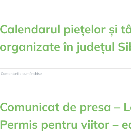
Adresa
referitor
la
promovarea
Calendarul piețelor și t
Programului
„Start-
organizate în județul Si
Up
Nation
–
România”,
ediția
pentru
Comentariile sunt închise
2024
Calendarul
–
piețelor
MEDAT
și
târgurilor
Comunicat de presa – 
organizate
în
Permis pentru viitor – e
județul
Sibiu