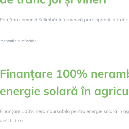
Primăria comunei Șelimbăr informează participanții la trafic că,
pentru
mentariile sunt închise
Încep
lucrările
de
reparații
Finanțare 100% neramb
pe
strada
energie solară în agricu
Doamna
Stanca
din
Șelimbăr.
Finanțare 100% nerambursabilă pentru energie solară în ag
Restricții
deschide o
de