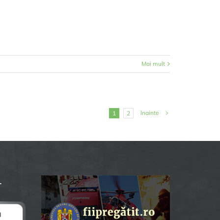
Mai mult
Inainte
1
2
L