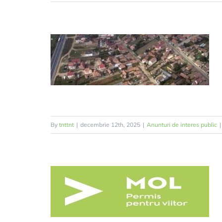
By
tnttnt
|
decembrie 12th, 2025
|
Anunturi de interes public
|