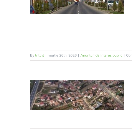
By
tnttnt
|
martie 26th, 2026
|
Anunturi de interes public
|
Com