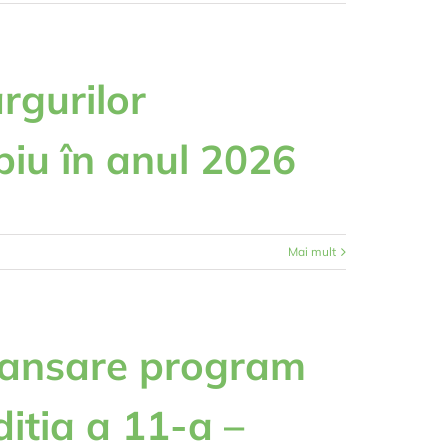
ârgurilor
biu în anul 2026
Mai mult
Lansare program
ditia a 11-a –