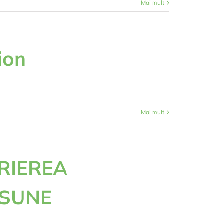
Mai mult
ion
Mai mult
RIEREA
ASUNE