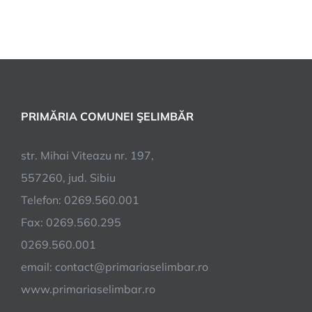
100%
nerambursabilă
pentru
energie
solară
în
PRIMĂRIA COMUNEI ŞELIMBĂR
agricultură
str. Mihai Viteazu nr. 197,
557260, jud. Sibiu
Telefon: 0269.560.001
Fax: 0269.560.295
0269.560.001
email:
contact@primariaselimbar.ro
www.primariaselimbar.ro