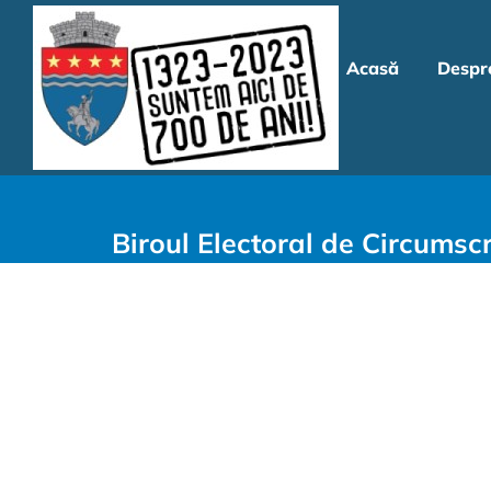
Skip
to
Acasă
Despr
content
Biroul Electoral de Circumscr