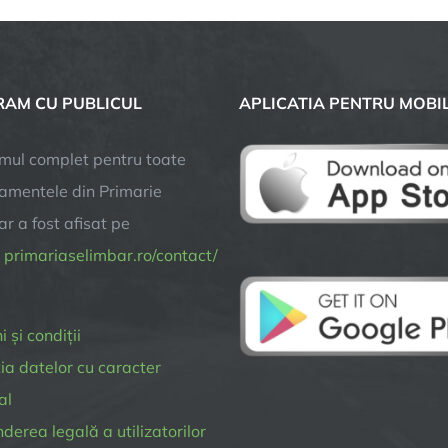
AM CU PUBLICUL
APLICATIA PENTRU MOBI
mul complet pentru toate
amentele din Primarie
r a fost afisat pe
a
primariaselimbar.ro/contact/
 și condiții
ia datelor cu caracter
al
erea legală a utilizatorilor