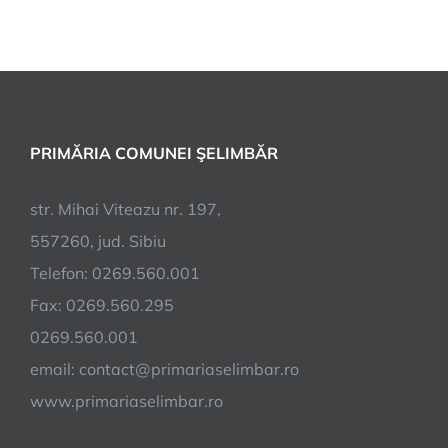
PRIMĂRIA COMUNEI ŞELIMBĂR
str. Mihai Viteazu nr. 197,
557260, jud. Sibiu
Telefon: 0269.560.001
Fax: 0269.560.295
0269.560.001
email:
contact@primariaselimbar.ro
www.primariaselimbar.ro