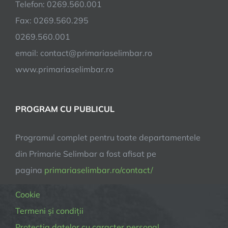
Telefon: 0269.560.001
trafic
joi
Fax: 0269.560.295
și
0269.560.001
vineri
email:
contact@primariaselimbar.ro
www.primariaselimbar.ro
PROGRAM CU PUBLICUL
Programul complet pentru toate departamentele
din Primarie Selimbar a fost afisat pe
pagina
primariaselimbar.ro/contact/
Cookie
Termeni și condiții
Protectia datelor cu caracter personal