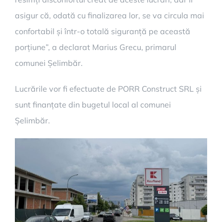
asigur că, odată cu finalizarea lor, se va circula mai
confortabil și într-o totală siguranță pe această
porțiune”, a declarat Marius Grecu, primarul
comunei Șelimbăr.
Lucrările vor fi efectuate de PORR Construct SRL și
sunt finanțate din bugetul local al comunei
Șelimbăr.