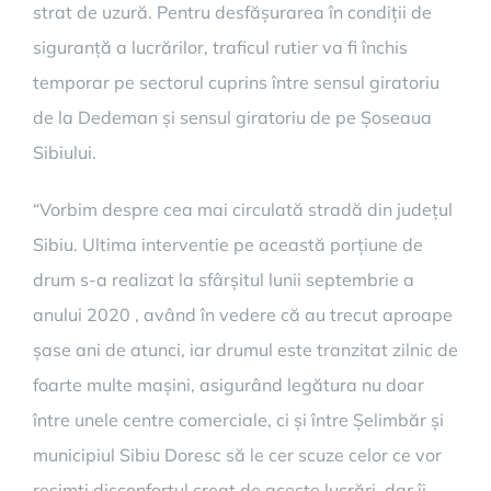
strat de uzură. Pentru desfășurarea în condiții de
siguranță a lucrărilor, traficul rutier va fi închis
temporar pe sectorul cuprins între sensul giratoriu
de la Dedeman și sensul giratoriu de pe Șoseaua
Sibiului.
“Vorbim despre cea mai circulată stradă din județul
Sibiu. Ultima interventie pe această porțiune de
drum s-a realizat la sfârșitul lunii septembrie a
anului 2020 , având în vedere că au trecut aproape
șase ani de atunci, iar drumul este tranzitat zilnic de
foarte multe mașini, asigurând legătura nu doar
între unele centre comerciale, ci și între Șelimbăr și
municipiul Sibiu Doresc să le cer scuze celor ce vor
resimți disconfortul creat de aceste lucrări, dar îi