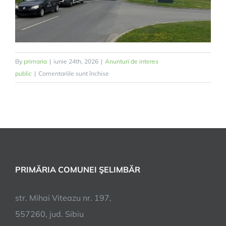
By
primaria
|
iunie 24th, 2026
|
Anunturi de interes
pentru
public
|
Comentariile sunt închise
Încep
lucrările
de
reparații
pe
strada
Doamna
PRIMĂRIA COMUNEI ŞELIMBĂR
Stanca
din
Șelimbăr.
str. Mihai Viteazu nr. 197,
Restricții
557260, jud. Sibiu
de