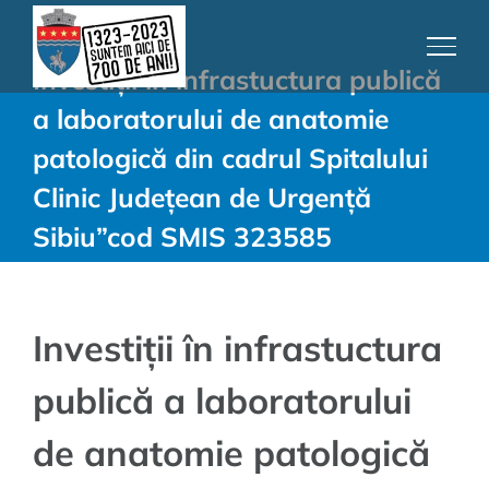
Skip
to
Investiții în infrastuctura publică
content
a laboratorului de anatomie
patologică din cadrul Spitalului
Clinic Județean de Urgență
Sibiu”cod SMIS 323585
Investiții în infrastuctura
publică a laboratorului
de anatomie patologică