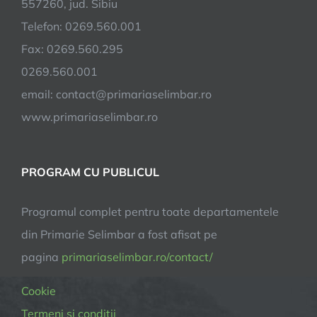
557260, jud. Sibiu
Spitalului
Telefon: 0269.560.001
Clinic
Județean
Fax: 0269.560.295
de
0269.560.001
Urgență
email:
contact@primariaselimbar.ro
Sibiu”cod
SMIS
www.primariaselimbar.ro
323585
PROGRAM CU PUBLICUL
Programul complet pentru toate departamentele
din Primarie Selimbar a fost afisat pe
pagina
primariaselimbar.ro/contact/
Cookie
Termeni și condiții