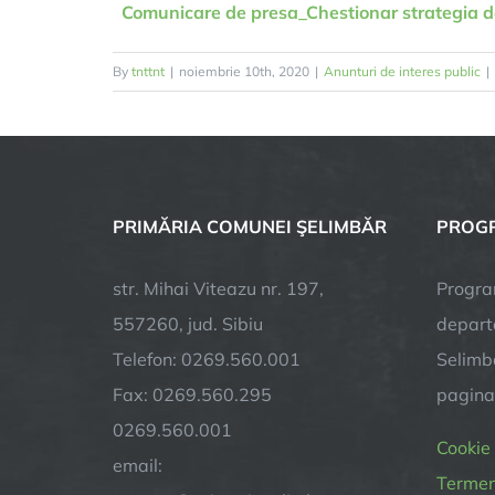
Comunicare de presa_Chestionar strategia d
By
tnttnt
|
noiembrie 10th, 2020
|
Anunturi de interes public
|
PRIMĂRIA COMUNEI ŞELIMBĂR
PROGR
str. Mihai Viteazu nr. 197,
Progra
557260, jud. Sibiu
depart
Telefon: 0269.560.001
Selimba
Fax: 0269.560.295
pagin
0269.560.001
Cookie
email:
Termeni