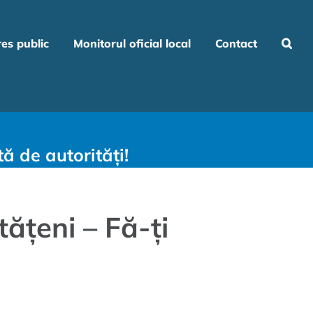
res public
Monitorul oficial local
Contact
ă de autorități!
tățeni – Fă-ți