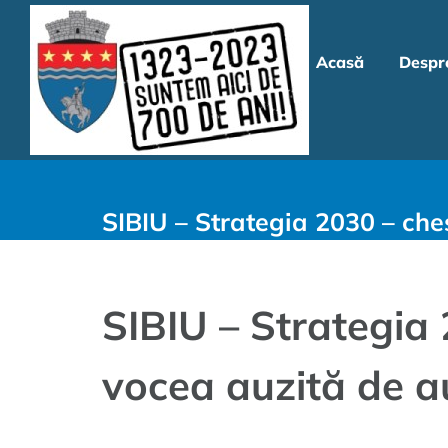
Skip
to
Acasă
Despr
content
SIBIU – Strategia 2030 – ches
SIBIU – Strategia 
vocea auzită de au