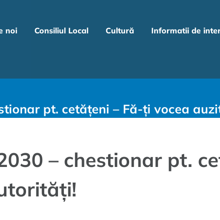
e noi
Consiliul Local
Cultură
Informatii de inte
tionar pt. cetățeni – Fă-ți vocea auzit
2030 – chestionar pt. ce
torități!