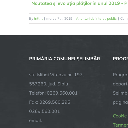
Noutatea și evoluția plăților în anul 2019 -
By
tnttnt
|
martie 7th, 2019
|
Anunturi de interes public
|
Come
PRIMĂRIA COMUNEI ŞELIMBĂR
PROGR
str. Mihai Viteazu nr. 197,
Progra
557260, jud. Sibiu
depart
Telefon: 0269.560.001
Selimba
Fax: 0269.560.295
pagin
0269.560.001
Cookie
email:
Termeni