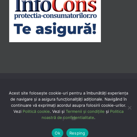
Acest site folosește cookie-uri pentru a îmbunătăți experiența
© Copyright 2020 -
2026 | Powered by
TNT Computers
| All Rights
de navigare și a asigura funcționalițăți adiționale. Navigând în
continuare vă exprimaţi acordul asupra folosirii cookie-urilor.
Reserved
Vezi
Politică cookie
. Vezi și
Termenii și condițiile
și
Politica
noastră de confidentialitate
.
Facebook
YouTube
Ok
Resping