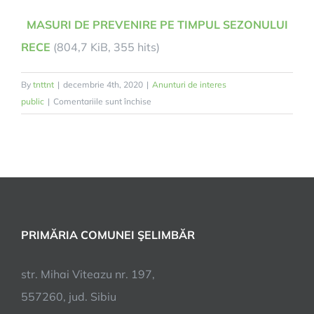
MASURI DE PREVENIRE PE TIMPUL SEZONULUI
RECE
(804,7 KiB, 355 hits)
By
tnttnt
|
decembrie 4th, 2020
|
Anunturi de interes
pentru
public
|
Comentariile sunt închise
MASURI
DE
PREVENIRE
PE
TIMPUL
SEZONULUI
RECE
PRIMĂRIA COMUNEI ŞELIMBĂR
str. Mihai Viteazu nr. 197,
557260, jud. Sibiu