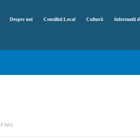
Despre noi
Consiliul Local
Cultură
Informatii d
8 hits)