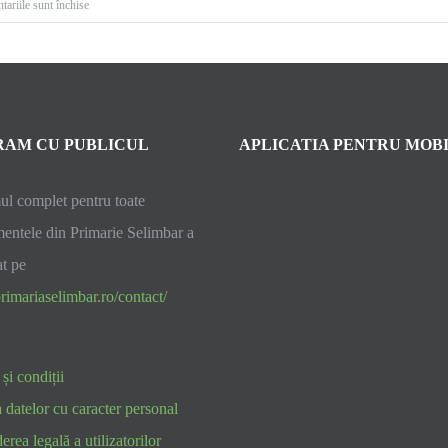
pentru
ariile sunt închise
Intrerupere
gaz
AM CU PUBLICUL
APLICATIA PENTRU MOB
l complet pentru toate
entele din Primarie Selimbar a
at pe
rimariaselimbar.ro/contact/
și condiții
a datelor cu caracter personal
rea legală a utilizatorilor