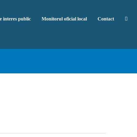
e interes public
Monitorul oficial local
Contact