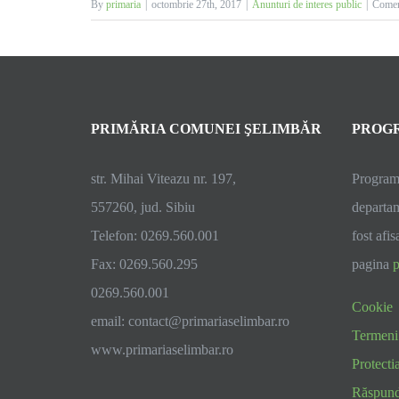
By
primaria
|
octombrie 27th, 2017
|
Anunturi de interes public
|
Coment
PRIMĂRIA COMUNEI ŞELIMBĂR
PROGR
str. Mihai Viteazu nr. 197,
Programu
557260, jud. Sibiu
departam
Telefon: 0269.560.001
fost afis
Fax: 0269.560.295
pagina
p
0269.560.001
Cookie
email:
contact@primariaselimbar.ro
Termeni 
www.primariaselimbar.ro
Protecti
Răspunde