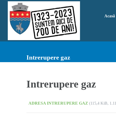
Skip
to
Acasă
content
Intrerupere gaz
Intrerupere gaz
ADRESA INTRERUPERE GAZ
(115,4 KiB, 1.11