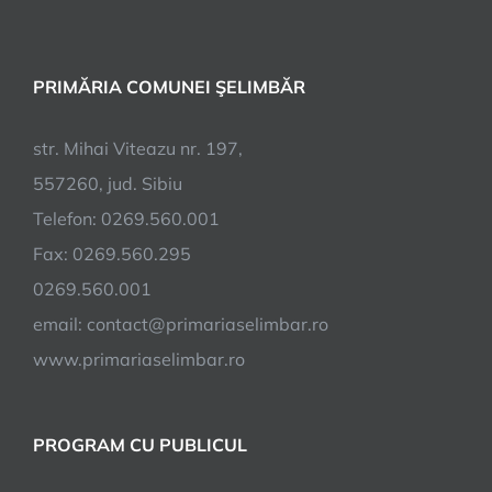
Start
Up
Roma
PRIMĂRIA COMUNEI ŞELIMBĂR
2024
–
REDI
str. Mihai Viteazu nr. 197,
România
557260, jud. Sibiu
în
Telefon: 0269.560.001
Parteneriat
cu
Fax: 0269.560.295
Ministerul
0269.560.001
Economiei,
email:
contact@primariaselimbar.ro
Antreprenoriatului
și
www.primariaselimbar.ro
Turismului
PROGRAM CU PUBLICUL