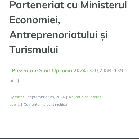
Parteneriat cu Ministerul
Economiei,
Antreprenoriatului și
Turismului
Prezentare Start Up roma 2024
(320,2 KiB, 139
hits)
By
tnttnt
|
septembrie 9th, 2024
|
Anunturi de interes
pentru
public
|
Comentariile sunt închise
Informare
–
Lansare
Program