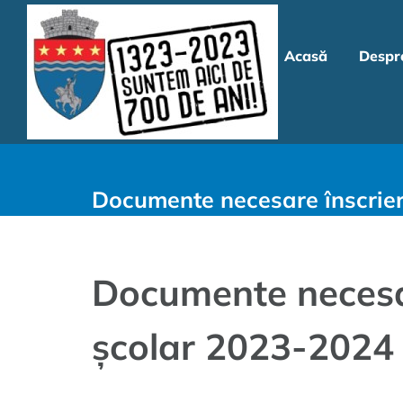
Skip
to
Acasă
Despr
content
Documente necesare înscrier
Documente necesar
școlar 2023-2024