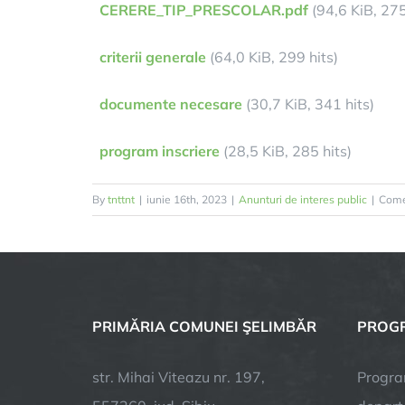
CERERE_TIP_PRESCOLAR.pdf
(94,6 KiB, 275
criterii generale
(64,0 KiB, 299 hits)
documente necesare
(30,7 KiB, 341 hits)
program inscriere
(28,5 KiB, 285 hits)
By
tnttnt
|
iunie 16th, 2023
|
Anunturi de interes public
|
Comen
PRIMĂRIA COMUNEI ŞELIMBĂR
PROGR
str. Mihai Viteazu nr. 197,
Progra