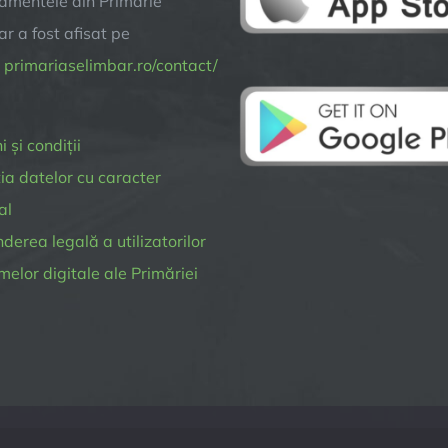
amentele din Primarie
2024
r a fost afisat pe
a
primariaselimbar.ro/contact/
 și condiții
ia datelor cu caracter
al
erea legală a utilizatorilor
melor digitale ale Primăriei