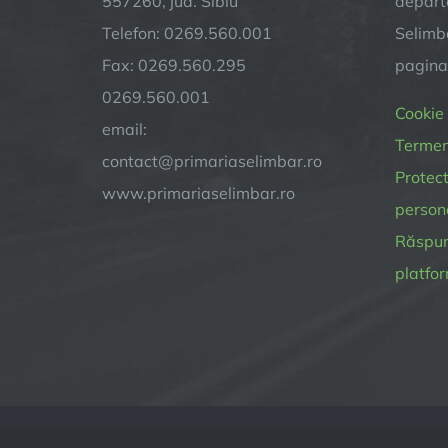
557260, jud. Sibiu
depart
Telefon: 0269.560.001
Selimba
Fax: 0269.560.295
pagin
0269.560.001
Cookie
email:
Termeni
contact@primariaselimbar.ro
Protect
www.primariaselimbar.ro
person
Răspund
platfor