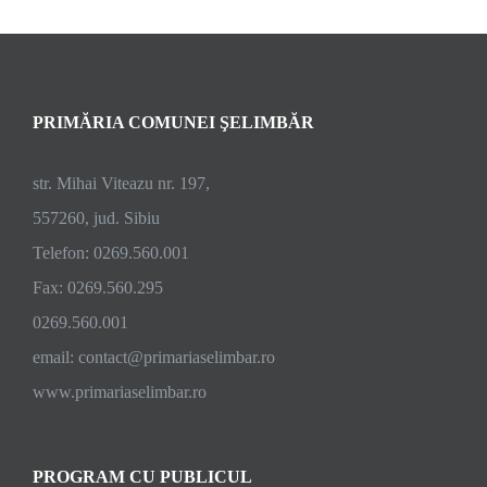
PRIMĂRIA COMUNEI ŞELIMBĂR
str. Mihai Viteazu nr. 197,
557260, jud. Sibiu
Telefon: 0269.560.001
Fax: 0269.560.295
0269.560.001
email:
contact@primariaselimbar.ro
www.primariaselimbar.ro
PROGRAM CU PUBLICUL