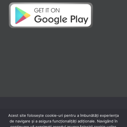
Acest site folosește cookie-uri pentru a îmbunătăți experiența
de navigare și a asigura funcționalițăți adiționale. Navigând în
continuare vă exprimaţi acordul asupra folosirii cookie-urilor.
© Copyright 2020 -
2026 | Powered by
TNT Computers
| All Rights Reserved