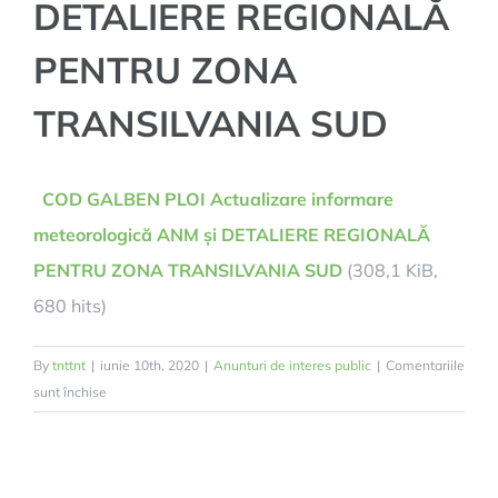
DETALIERE REGIONALĂ
PENTRU ZONA
TRANSILVANIA SUD
COD GALBEN PLOI Actualizare informare
meteorologică ANM și DETALIERE REGIONALĂ
PENTRU ZONA TRANSILVANIA SUD
(308,1 KiB,
680 hits)
By
tnttnt
|
iunie 10th, 2020
|
Anunturi de interes public
|
Comentariile
pentru
sunt închise
COD
GALBEN
PLOI
Actualizare