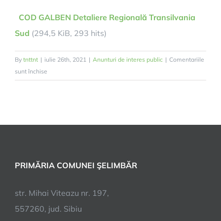
COD GALBEN Detaliere Regională Transilvania
Sud
(294,5 KiB, 293 hits)
By
tnttnt
|
iulie 26th, 2021
|
Anunturi de interes public
|
Comentariile
pentru
sunt închise
COD
GALBEN
Detaliere
Regională
Transilvania
Sud
PRIMĂRIA COMUNEI ŞELIMBĂR
str. Mihai Viteazu nr. 197,
557260, jud. Sibiu