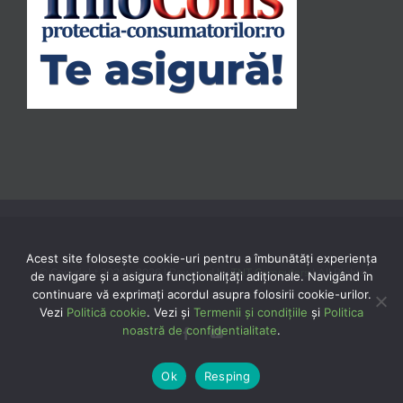
Acest site folosește cookie-uri pentru a îmbunătăți experiența
© Copyright 2020 -
2026 | Powered by
TNT Computers
| All Rights
de navigare și a asigura funcționalițăți adiționale. Navigând în
continuare vă exprimaţi acordul asupra folosirii cookie-urilor.
Reserved
Vezi
Politică cookie
. Vezi și
Termenii și condițiile
și
Politica
noastră de confidentialitate
.
Facebook
YouTube
Ok
Resping