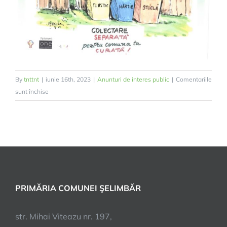
By
tnttnt
|
iunie 16th, 2023
|
Anunturi de interes public
|
Comentariile
pentru
sunt închise
Campania
Responsabilitate
socială-
colectare
separată
PRIMĂRIA COMUNEI ŞELIMBĂR
str. Mihai Viteazu nr. 197,