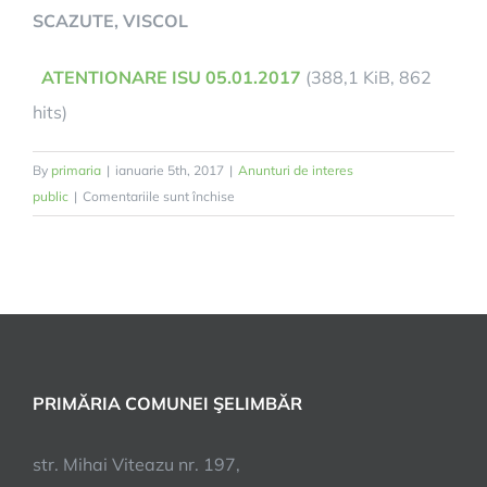
SCAZUTE, VISCOL
ATENTIONARE ISU 05.01.2017
(388,1 KiB, 862
hits)
By
primaria
|
ianuarie 5th, 2017
|
Anunturi de interes
pentru
public
|
Comentariile sunt închise
ATENTIONARE
ISU
05.01.2017
PRIMĂRIA COMUNEI ŞELIMBĂR
str. Mihai Viteazu nr. 197,