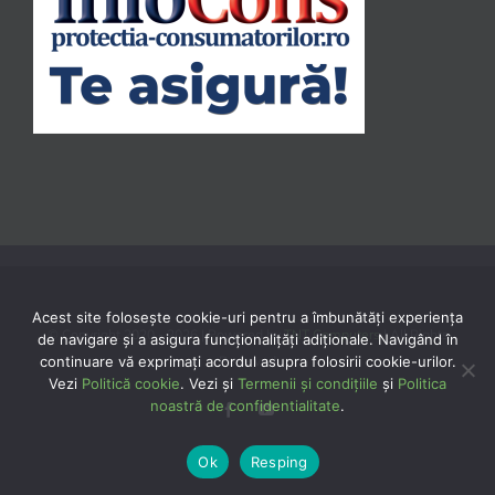
Acest site folosește cookie-uri pentru a îmbunătăți experiența
© Copyright 2020 -
2026 | Powered by
TNT Computers
| All Rights
de navigare și a asigura funcționalițăți adiționale. Navigând în
continuare vă exprimaţi acordul asupra folosirii cookie-urilor.
Reserved
Vezi
Politică cookie
. Vezi și
Termenii și condițiile
și
Politica
noastră de confidentialitate
.
Facebook
YouTube
Ok
Resping