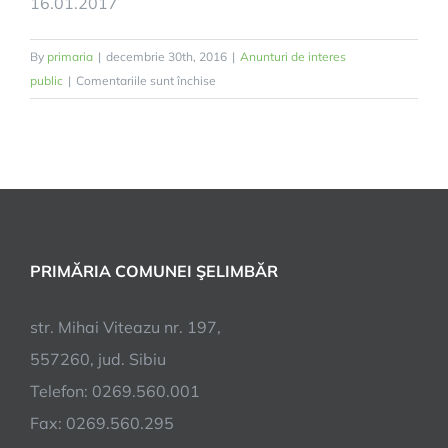
16.01.2017
By
primaria
|
decembrie 30th, 2016
|
Anunturi de interes
pentru
public
|
Comentariile sunt închise
Anunt
PRIMĂRIA COMUNEI ŞELIMBĂR
str. Mihai Viteazu nr. 197,
557260, jud. Sibiu
Telefon: 0269.560.001
Fax: 0269.560.295