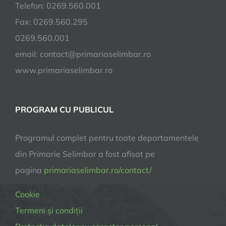
Telefon: 0269.560.001
Agenda
Culturala
Fax: 0269.560.295
2017
0269.560.001
email:
contact@primariaselimbar.ro
www.primariaselimbar.ro
PROGRAM CU PUBLICUL
Programul complet pentru toate departamentele
din Primarie Selimbar a fost afisat pe
pagina
primariaselimbar.ro/contact/
Cookie
Termeni și condiții