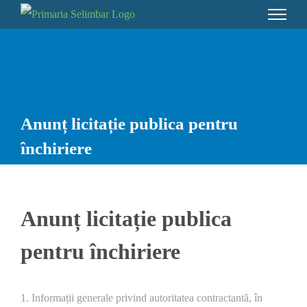
Skip
to
content
Anunț licitație publica pentru
închiriere
Anunț licitație publica
pentru închiriere
1. Informații generale privind autoritatea contractantă, în