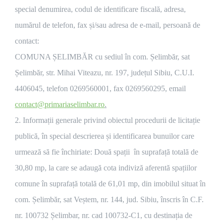
special denumirea, codul de identificare fiscală, adresa,
numărul de telefon, fax și/sau adresa de e-mail, persoană de
contact:
COMUNA ȘELIMBĂR cu sediul în com. Șelimbăr, sat
Șelimbăr, str. Mihai Viteazu, nr. 197, județul Sibiu, C.U.I.
4406045, telefon 0269560001, fax 0269560295, email
contact@primariaselimbar.ro
.
2. Informații generale privind obiectul procedurii de licitație
publică, în special descrierea și identificarea bunuilor care
urmează să fie închiriate: Două spații în suprafață totală de
30,80 mp, la care se adaugă cota indiviză aferentă spațiilor
comune în suprafață totală de 61,01 mp, din imobilul situat în
com. Șelimbăr, sat Veștem, nr. 144, jud. Sibiu, înscris în C.F.
nr. 100732 Șelimbar, nr. cad 100732-C1, cu destinația de