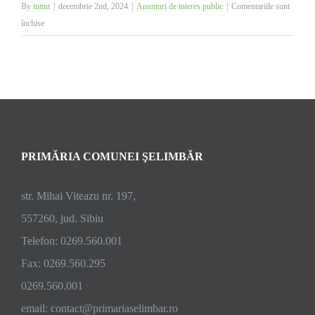
By
tnttnt
|
decembrie 2nd, 2024
|
Anunturi de interes public
|
Comentariile sunt
pentru
închise
Anunț
licitație
publica
pentru
închiriere
PRIMĂRIA COMUNEI ŞELIMBĂR
str. Mihai Viteazu nr. 197,
557260, jud. Sibiu
Telefon: 0269.560.001
Fax: 0269.560.295
0269.560.001
email:
contact@primariaselimbar.ro