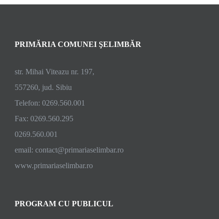
închirie
08.05.
PRIMĂRIA COMUNEI ŞELIMBĂR
str. Mihai Viteazu nr. 197,
557260, jud. Sibiu
Telefon: 0269.560.001
Fax: 0269.560.295
0269.560.001
email:
contact@primariaselimbar.ro
www.primariaselimbar.ro
PROGRAM CU PUBLICUL