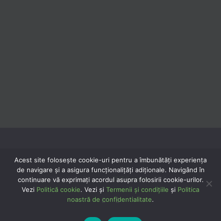
Acest site folosește cookie-uri pentru a îmbunătăți experiența
de navigare și a asigura funcționalițăți adiționale. Navigând în
continuare vă exprimaţi acordul asupra folosirii cookie-urilor.
© Copyright 2020 -
2026 | Powered by
TNT Computers
| All Rights Reserved
Vezi
Politică cookie
. Vezi și
Termenii și condițiile
și
Politica
noastră de confidentialitate
.
Facebook
YouTube