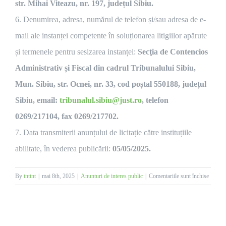
str. Mihai Viteazu, nr. 197, județul Sibiu.
6. Denumirea, adresa, numărul de telefon și/sau adresa de e-
mail ale instanței competente în soluționarea litigiilor apărute
și termenele pentru sesizarea instanței:
Secţia de Contencios
Administrativ și Fiscal din cadrul Tribunalului Sibiu,
Mun. Sibiu, str. Ocnei, nr. 33, cod poștal 550188, județul
Sibiu, email:
tribunalul.sibiu@just.ro
, telefon
0269/217104, fax 0269/217702.
7. Data transmiterii anunțului de licitație către instituțiile
abilitate, în vederea publicării:
05/05/2025.
pentru
By
tnttnt
|
mai 8th, 2025
|
Anunturi de interes public
|
Comentariile sunt închise
Anunț
licitație
publică
pentru