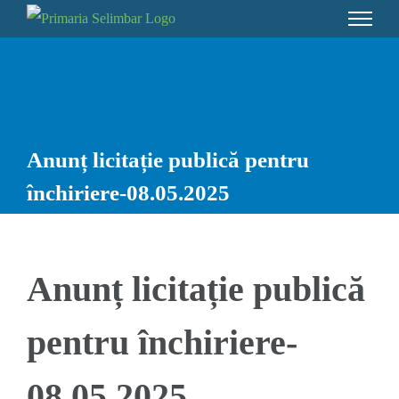
Skip
to
content
Anunț licitație publică pentru
închiriere-08.05.2025
Anunț licitație publică
pentru închiriere-
08.05.2025