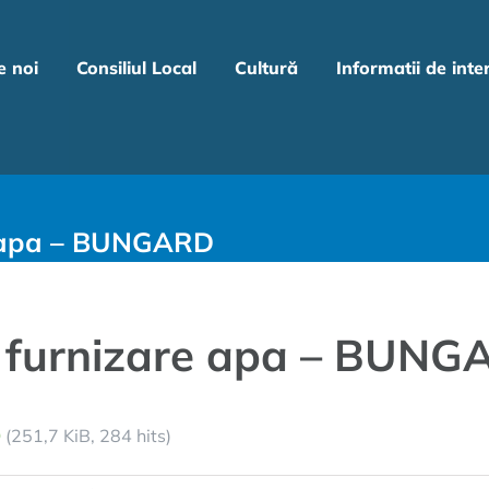
e noi
Consiliul Local
Cultură
Informatii de inte
e apa – BUNGARD
e furnizare apa – BUN
D
(251,7 KiB, 284 hits)