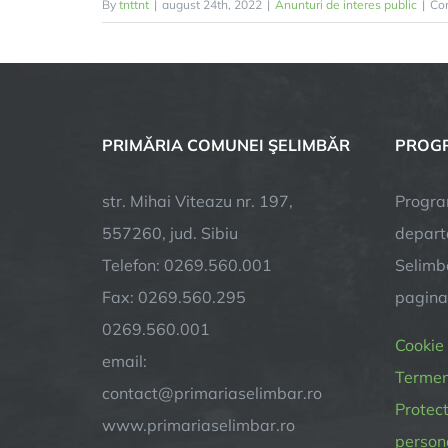
By
tnttnt
|
august 24th, 2022
|
Anunturi de interes public
|
Com
PRIMĂRIA COMUNEI ŞELIMBĂR
PROGR
str. Mihai Viteazu nr. 197,
Progra
557260, jud. Sibiu
depart
Telefon: 0269.560.001
Selimba
Fax: 0269.560.295
pagin
0269.560.001
Cookie
email:
Termeni
contact@primariaselimbar.ro
Protect
www.primariaselimbar.ro
person