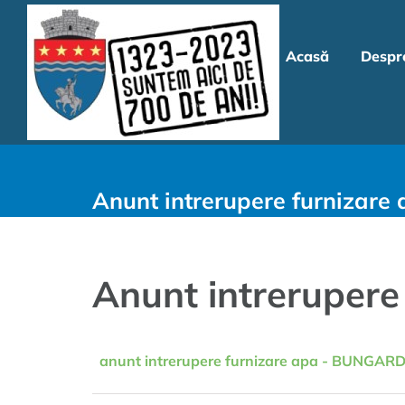
Skip
to
Acasă
Despr
content
Anunt intrerupere furnizar
Anunt intreruper
anunt intrerupere furnizare apa - BUNGAR