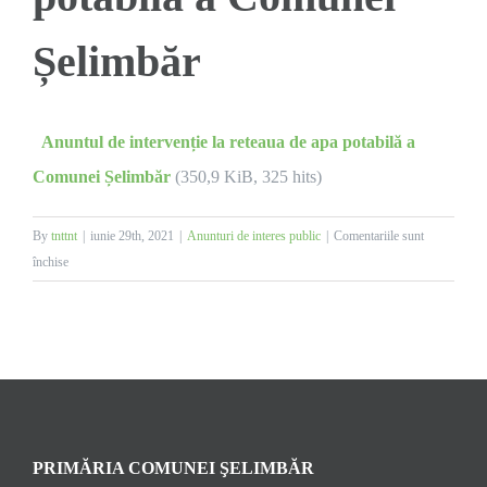
Șelimbăr
Anuntul de intervenție la reteaua de apa potabilă a
Comunei Șelimbăr
(350,9 KiB, 325 hits)
By
tnttnt
|
iunie 29th, 2021
|
Anunturi de interes public
|
Comentariile sunt
pentru
închise
Anunt
intervenție
la
reteaua
de
apa
potabilă
PRIMĂRIA COMUNEI ŞELIMBĂR
a