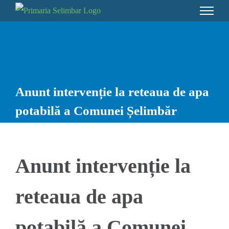
Skip
to
content
Anunt intervenție la reteaua de apa
potabilă a Comunei Șelimbăr
Anunt intervenție la
reteaua de apa
potabilă a Comunei