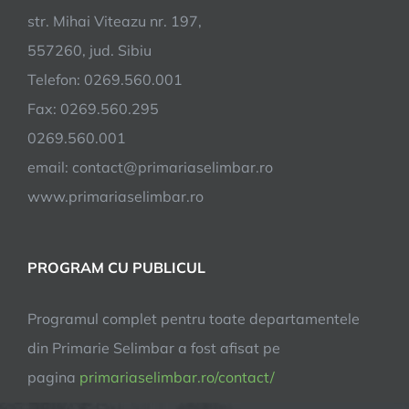
apa
str. Mihai Viteazu nr. 197,
a
557260, jud. Sibiu
Selimbarului
Telefon: 0269.560.001
Fax: 0269.560.295
0269.560.001
email:
contact@primariaselimbar.ro
www.primariaselimbar.ro
PROGRAM CU PUBLICUL
Programul complet pentru toate departamentele
din Primarie Selimbar a fost afisat pe
pagina
primariaselimbar.ro/contact/