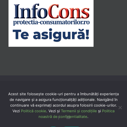
Acest site folosește cookie-uri pentru a îmbunătăți experiența
© Copyright 2020 -
2026 | Powered by
TNT Computers
| All Rights
de navigare și a asigura funcționalițăți adiționale. Navigând în
continuare vă exprimaţi acordul asupra folosirii cookie-urilor.
Reserved
Vezi
Politică cookie
. Vezi și
Termenii și condițiile
și
Politica
noastră de confidentialitate
.
Facebook
YouTube