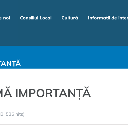
e noi
Consiliul Local
Cultură
Informatii de inte
TANȚĂ
MĂ IMPORTANȚĂ
B, 536 hits)