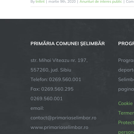
By
tnttnt
|
martie 9th, 2020
|
Anunturi de interes public
|
Come
PRIMĂRIA COMUNEI ŞELIMBĂR
PROGR
str. Mihai Viteazu nr. 197,
Progra
557260, jud. Sibiu
depart
Telefon: 0269.560.001
Selimba
Fax: 0269.560.295
pagin
0269.560.001
Cookie
email:
Termeni
contact@primariaselimbar.ro
Protect
www.primariaselimbar.ro
person