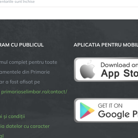
pentru
ntariile sunt închise
ANUNȚ
DE
MAXIMĂ
IMPORTANȚĂ
AM CU PUBLICUL
APLICATIA PENTRU MOBI
mul complet pentru toate
amentele din Primarie
r a fost afisat pe
a
primariaselimbar.ro/contact/
 și condiții
ia datelor cu caracter
al