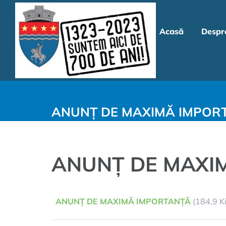
Skip
to
Acasă
Despr
content
ANUNȚ DE MAXIMĂ IMPOR
ANUNȚ DE MAXI
ANUNȚ DE MAXIMĂ IMPORTANȚĂ
(184,9 Ki