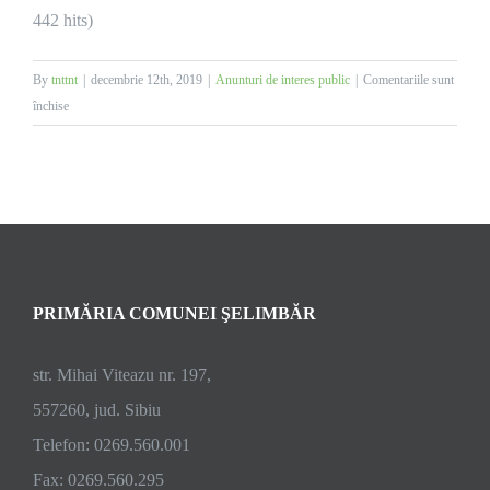
442 hits)
By
tnttnt
|
decembrie 12th, 2019
|
Anunturi de interes public
|
Comentariile sunt
pentru
închise
Adresa
ISU
Sibiu
masuri
prevenire
sezon
rece
PRIMĂRIA COMUNEI ŞELIMBĂR
str. Mihai Viteazu nr. 197,
557260, jud. Sibiu
Telefon: 0269.560.001
Fax: 0269.560.295