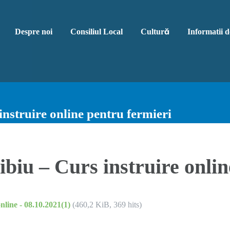
Despre noi
Consiliul Local
Cultură
Informatii d
instruire online pentru fermieri
Sibiu – Curs instruire onli
online - 08.10.2021(1)
(460,2 KiB, 369 hits)