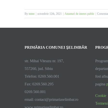
By
tnttnt
|
octombrie 12th, 2021
|
Anunturi de interes public
|
Comentari
PRIMĂRIA COMUNEI ŞELIMBĂR
PROGR
str. Mihai Viteazu nr. 197,
Programu
557260, jud. Sibiu
departam
Telefon: 0269.560.001
fost afis
Fax: 0269.560.295
pagina
p
0269.560.001
Cookie
email:
contact@primariaselimbar.ro
Termeni 
www.primariaselimbar.ro