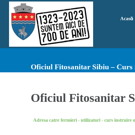
Skip
to
Acasă
content
Oficiul Fitosanitar Sibiu – Curs 
Oficiul Fitosanitar 
Adresa catre fermieri - utilizatori - curs instruire 