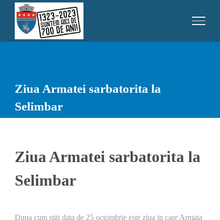
Skip
to
content
Ziua Armatei sarbatorita la
Selimbar
Ziua Armatei sarbatorita la
Selimbar
Dupa cum stiti data de 25 octombrie este ziua in care Armata