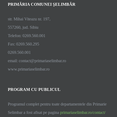
PRIMĂRIA COMUNEI ŞELIMBĂR
comunei
Șelimbăr.
Investiții
str. Mihai Viteazu nr. 197,
de
557260, jud. Sibiu
peste
Telefon: 0269.560.001
200
de
Fax: 0269.560.295
mii
0269.560.001
de
email:
contact@primariaselimbar.ro
lei
www.primariaselimbar.ro
PROGRAM CU PUBLICUL
Programul complet pentru toate departamentele din Primarie
Selimbar a fost afisat pe pagina
primariaselimbar.ro/contact/