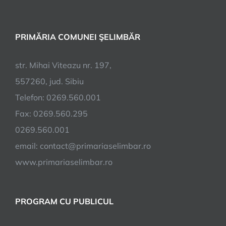
se
apropie
de
PRIMĂRIA COMUNEI ŞELIMBĂR
final
str. Mihai Viteazu nr. 197,
557260, jud. Sibiu
Telefon: 0269.560.001
Fax: 0269.560.295
0269.560.001
email:
contact@primariaselimbar.ro
www.primariaselimbar.ro
PROGRAM CU PUBLICUL