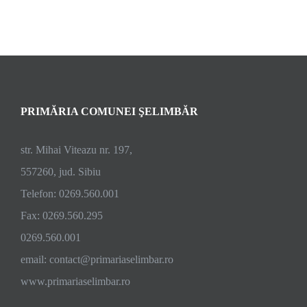
PRIMĂRIA COMUNEI ŞELIMBĂR
str. Mihai Viteazu nr. 197,
557260, jud. Sibiu
Telefon: 0269.560.001
Fax: 0269.560.295
0269.560.001
email:
contact@primariaselimbar.ro
www.primariaselimbar.ro