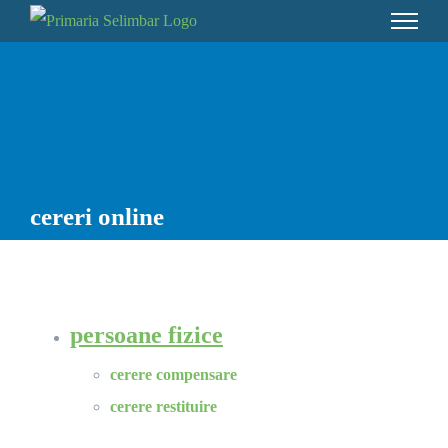
Skip
to
content
cereri online
persoane fizice
cerere compensare
cerere restituire