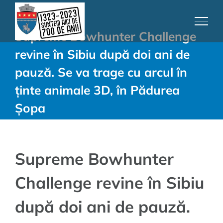
Skip
to
Supreme Bowhunter Challenge
content
revine în Sibiu după doi ani de
pauză. Se va trage cu arcul în
ținte animale 3D, în Pădurea
Șopa
Supreme Bowhunter
Challenge revine în Sibiu
după doi ani de pauză.