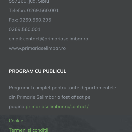
557260, jud. Sibiu
Se
Telefon: 0269.560.001
va
trage
Fax: 0269.560.295
cu
0269.560.001
arcul
email:
contact@primariaselimbar.ro
în
ținte
www.primariaselimbar.ro
animale
3D,
în
PROGRAM CU PUBLICUL
Pădurea
Șopa
Programul complet pentru toate departamentele
din Primarie Selimbar a fost afisat pe
pagina
primariaselimbar.ro/contact/
Cookie
Termeni și condiții