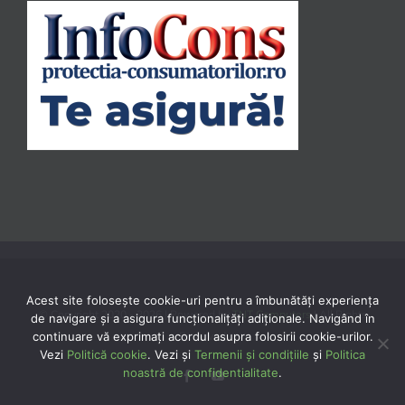
Acest site folosește cookie-uri pentru a îmbunătăți experiența
© Copyright 2020 -
2026 | Powered by
TNT Computers
| All Rights
de navigare și a asigura funcționalițăți adiționale. Navigând în
continuare vă exprimaţi acordul asupra folosirii cookie-urilor.
Reserved
Vezi
Politică cookie
. Vezi și
Termenii și condițiile
și
Politica
noastră de confidentialitate
.
Facebook
YouTube