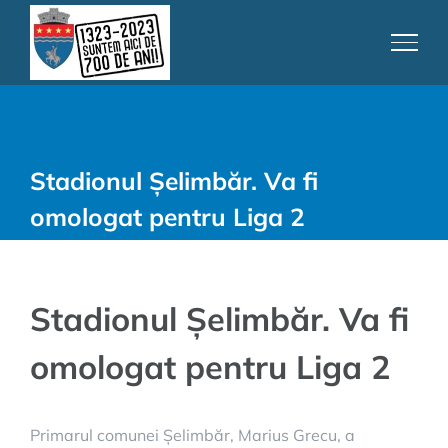
Skip
to
content
Stadionul Șelimbăr. Va fi
omologat pentru Liga 2
Stadionul Șelimbăr. Va fi
omologat pentru Liga 2
Primarul comunei Șelimbăr, Marius Grecu, a